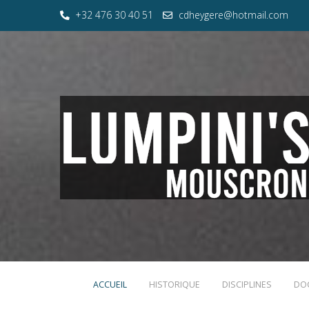
+32 476 30 40 51
cdheygere@hotmail.com
ACCUEIL
HISTORIQUE
DISCIPLINES
DO