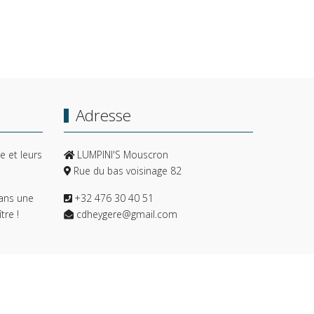
Adresse
e et leurs
LUMPINI'S Mouscron
Rue du bas voisinage 82
ans une
+32 476 30 40 51
tre !
cdheygere@gmail.com