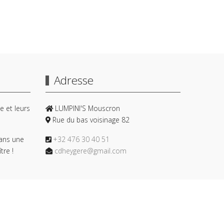
Adresse
e et leurs
LUMPINI'S Mouscron
Rue du bas voisinage 82
ans une
+32 476 30 40 51
tre !
cdheygere@gmail.com